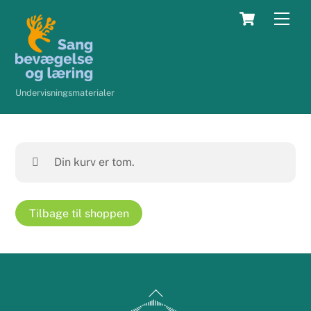
Skip
Cart
Men
to
content
Undervisningsmaterialer
Din kurv er tom.
Tilbage til shoppen
Back
To